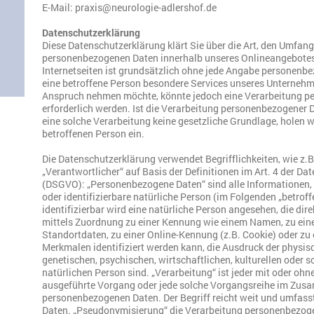
E-Mail: praxis@neurologie-adlershof.de
Datenschutzerklärung
Diese Datenschutzerklärung klärt Sie über die Art, den Umfan
personenbezogenen Daten innerhalb unseres Onlineangebotes
Internetseiten ist grundsätzlich ohne jede Angabe personenb
eine betroffene Person besondere Services unseres Unternehme
Anspruch nehmen möchte, könnte jedoch eine Verarbeitung p
erforderlich werden. Ist die Verarbeitung personenbezogener D
eine solche Verarbeitung keine gesetzliche Grundlage, holen wi
betroffenen Person ein.
Die Datenschutzerklärung verwendet Begrifflichkeiten, wie z.B
„Verantwortlicher“ auf Basis der Definitionen im Art. 4 der 
(DSGVO): „Personenbezogene Daten“ sind alle Informationen, di
oder identifizierbare natürliche Person (im Folgenden „betroff
identifizierbar wird eine natürliche Person angesehen, die dire
mittels Zuordnung zu einer Kennung wie einem Namen, zu ei
Standortdaten, zu einer Online-Kennung (z.B. Cookie) oder z
Merkmalen identifiziert werden kann, die Ausdruck der physis
genetischen, psychischen, wirtschaftlichen, kulturellen oder so
natürlichen Person sind. „Verarbeitung“ ist jeder mit oder ohn
ausgeführte Vorgang oder jede solche Vorgangsreihe im Zu
personenbezogenen Daten. Der Begriff reicht weit und umfass
Daten. „Pseudonymisierung“ die Verarbeitung personenbezogen