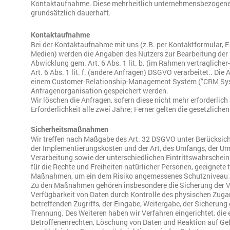
Kontaktaufnahme. Diese mehrheitlich unternehmensbezogenen
grundsätzlich dauerhaft.
Kontaktaufnahme
Bei der Kontaktaufnahme mit uns (z.B. per Kontaktformular, E-M
Medien) werden die Angaben des Nutzers zur Bearbeitung der
Abwicklung gem. Art. 6 Abs. 1 lit. b. (im Rahmen vertraglicher
Art. 6 Abs. 1 lit. f. (andere Anfragen) DSGVO verarbeitet.. Di
einem Customer-Relationship-Management System ("CRM Syst
Anfragenorganisation gespeichert werden.
Wir löschen die Anfragen, sofern diese nicht mehr erforderlich 
Erforderlichkeit alle zwei Jahre; Ferner gelten die gesetzliche
Sicherheitsmaßnahmen
Wir treffen nach Maßgabe des Art. 32 DSGVO unter Berücksich
der Implementierungskosten und der Art, des Umfangs, der U
Verarbeitung sowie der unterschiedlichen Eintrittswahrschein
für die Rechte und Freiheiten natürlicher Personen, geeignete
Maßnahmen, um ein dem Risiko angemessenes Schutzniveau z
Zu den Maßnahmen gehören insbesondere die Sicherung der Ver
Verfügbarkeit von Daten durch Kontrolle des physischen Zugan
betreffenden Zugriffs, der Eingabe, Weitergabe, der Sicherung 
Trennung. Des Weiteren haben wir Verfahren eingerichtet, di
Betroffenenrechten, Löschung von Daten und Reaktion auf Ge