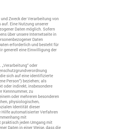
g und Zweck der Verarbeitung von
 auf. Eine Nutzung unserer
ezogener Daten möglich. Sofern
ns über unsere Internetseite in
ersonenbezogener Daten
aten erforderlich und besteht für
r generell eine Einwilligung der
. „Verarbeitung“ oder
Datenschutzgrundverordnung
e sich auf eine identifizierte
ene Person“) beziehen; als
kt oder indirekt, insbesondere
ner Kennnummer, zu
u einem oder mehreren besonderen
chen, physiologischen,
zialen Identität dieser
e Hilfe automatisierter Verfahren
sammenhang mit
t praktisch jeden Umgang mit
er Daten in einer Weise, dass die