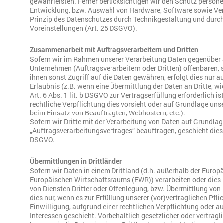
gewährleisten. Ferner berücksichtigen wir den Schutz persone
Entwicklung, bzw. Auswahl von Hardware, Software sowie Ve
Prinzip des Datenschutzes durch Technikgestaltung und durc
Voreinstellungen (Art. 25 DSGVO).
Zusammenarbeit mit Auftragsverarbeitern und Dritten
Sofern wir im Rahmen unserer Verarbeitung Daten gegenüber
Unternehmen (Auftragsverarbeitern oder Dritten) offenbaren, s
ihnen sonst Zugriff auf die Daten gewähren, erfolgt dies nur a
Erlaubnis (z.B. wenn eine Übermittlung der Daten an Dritte, wi
Art. 6 Abs. 1 lit. b DSGVO zur Vertragserfüllung erforderlich ist
rechtliche Verpflichtung dies vorsieht oder auf Grundlage unse
beim Einsatz von Beauftragten, Webhostern, etc.).
Sofern wir Dritte mit der Verarbeitung von Daten auf Grundlag
„Auftragsverarbeitungsvertrages“ beauftragen, geschieht dies
DSGVO.
Übermittlungen in Drittländer
Sofern wir Daten in einem Drittland (d.h. außerhalb der Europ
Europäischen Wirtschaftsraums (EWR)) verarbeiten oder die
von Diensten Dritter oder Offenlegung, bzw. Übermittlung von D
dies nur, wenn es zur Erfüllung unserer (vor)vertraglichen Pfli
Einwilligung, aufgrund einer rechtlichen Verpflichtung oder a
Interessen geschieht. Vorbehaltlich gesetzlicher oder vertragl