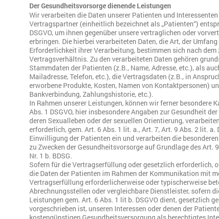
Der Gesundheitsvorsorge dienende Leistungen
Wir verarbeiten die Daten unserer Patienten und Interessente
Vertragspartner (einheitlich bezeichnet als „Patienten“) entspre
DSGVO, um ihnen gegenüber unsere vertraglichen oder vorvert
erbringen. Die hierbei verarbeiteten Daten, die Art, der Umfan
Erforderlichkeit ihrer Verarbeitung, bestimmen sich nach de
Vertragsverhältnis. Zu den verarbeiteten Daten gehören grund
Stammdaten der Patienten (z.B., Name, Adresse, etc.), als auch
Mailadresse, Telefon, etc.), die Vertragsdaten (z.B., in Ansp
erworbene Produkte, Kosten, Namen von Kontaktpersonen) un
Bankverbindung, Zahlungshistorie, etc.).
In Rahmen unserer Leistungen, können wir ferner besondere Ka
Abs. 1 DSGVO, hier insbesondere Angaben zur Gesundheit der 
deren Sexualleben oder der sexuellen Orientierung, verarbeiten
erforderlich, gem. Art. 6 Abs. 1 lit. a., Art. 7, Art. 9 Abs. 2 lit
Einwilligung der Patienten ein und verarbeiten die besondere
zu Zwecken der Gesundheitsvorsorge auf Grundlage des Art. 9 
Nr. 1 b. BDSG.
Sofern für die Vertragserfüllung oder gesetzlich erforderlich, 
die Daten der Patienten im Rahmen der Kommunikation mit me
Vertragserfüllung erforderlicherweise oder typischerweise betei
Abrechnungsstellen oder vergleichbare Dienstleister, sofern d
Leistungen gem. Art. 6 Abs. 1 lit b. DSGVO dient, gesetzlich ge
vorgeschrieben ist, unseren Interessen oder denen der Patiente
kostengünstigen Gesundheitsversorgung als berechtigtes Interes