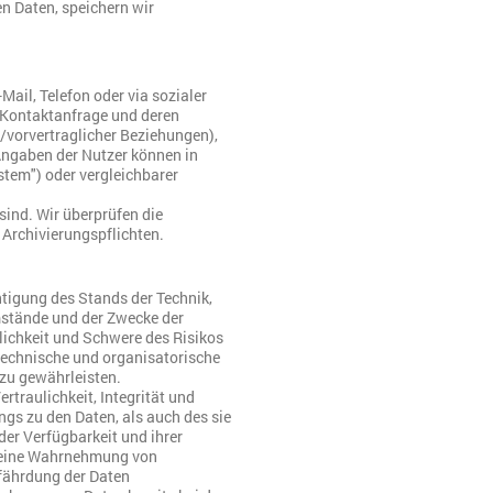
 Daten, speichern wir
ail, Telefon oder via sozialer
 Kontaktanfrage und deren
-/vorvertraglicher Beziehungen),
e Angaben der Nutzer können in
em") oder vergleichbarer
sind. Wir überprüfen die
n Archivierungspflichten.
tigung des Stands der Technik,
mstände und der Zwecke der
lichkeit und Schwere des Risikos
 technische und organisatorische
u gewährleisten.
traulichkeit, Integrität und
gs zu den Daten, als auch des sie
der Verfügbarkeit und ihrer
e eine Wahrnehmung von
fährdung der Daten