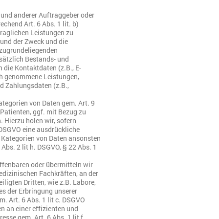
n und anderer Auftraggeber oder
chend Art. 6 Abs. 1 lit. b)
raglichen Leistungen zu
g und der Zweck und die
m zugrundeliegenden
sätzlich Bestands- und
 die Kontaktdaten (z.B., E-
ruch genommene Leistungen,
d Zahlungsdaten (z.B.,
tegorien von Daten gem. Art. 9
Patienten, ggf. mit Bezug zu
. Hierzu holen wir, sofern
. a. DSGVO eine ausdrückliche
n Kategorien von Daten ansonsten
Abs. 2 lit h. DSGVO, § 22 Abs. 1
offenbaren oder übermitteln wir
dizinischen Fachkräften, an der
ligten Dritten, wie z.B. Labore,
ies der Erbringung unserer
m. Art. 6 Abs. 1 lit c. DSGVO
n an einer effizienten und
se gem. Art. 6 Abs. 1 lit f.