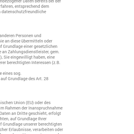
nbezogener Daten bereits bei der
rfahren, entsprechend dem
h datenschutzfreundliche
 anderen Personen und
ie an diese übermitteln oder
uf Grundlage einer gesetzlichen
e an Zahlungsdienstleister, gem.
), Sie eingewilligt haben, eine
rer berechtigten Interessen (z.B.
e eines sog.
 auf Grundlage des Art. 28
äischen Union (EU) oder des
s im Rahmen der Inanspruchnahme
aten an Dritte geschieht, erfolgt
chten, auf Grundlage Ihrer
uf Grundlage unserer berechtigten
icher Erlaubnisse, verarbeiten oder