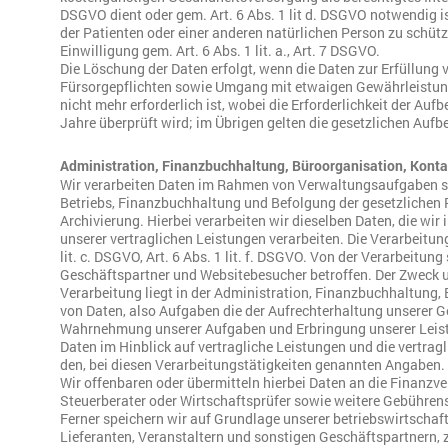
DSGVO dient oder gem. Art. 6 Abs. 1 lit d. DSGVO notwendig i
der Patienten oder einer anderen natürlichen Person zu schüt
Einwilligung gem. Art. 6 Abs. 1 lit. a., Art. 7 DSGVO.
Die Löschung der Daten erfolgt, wenn die Daten zur Erfüllung v
Fürsorgepflichten sowie Umgang mit etwaigen Gewährleistung
nicht mehr erforderlich ist, wobei die Erforderlichkeit der Auf
Jahre überprüft wird; im Übrigen gelten die gesetzlichen Auf
Administration, Finanzbuchhaltung, Büroorganisation, Kont
Wir verarbeiten Daten im Rahmen von Verwaltungsaufgaben s
Betriebs, Finanzbuchhaltung und Befolgung der gesetzlichen Pf
Archivierung. Hierbei verarbeiten wir dieselben Daten, die wi
unserer vertraglichen Leistungen verarbeiten. Die Verarbeitun
lit. c. DSGVO, Art. 6 Abs. 1 lit. f. DSGVO. Von der Verarbeitung
Geschäftspartner und Websitebesucher betroffen. Der Zweck u
Verarbeitung liegt in der Administration, Finanzbuchhaltung,
von Daten, also Aufgaben die der Aufrechterhaltung unserer G
Wahrnehmung unserer Aufgaben und Erbringung unserer Leist
Daten im Hinblick auf vertragliche Leistungen und die vertra
den, bei diesen Verarbeitungstätigkeiten genannten Angaben.
Wir offenbaren oder übermitteln hierbei Daten an die Finanzver
Steuerberater oder Wirtschaftsprüfer sowie weitere Gebührens
Ferner speichern wir auf Grundlage unserer betriebswirtschaf
Lieferanten, Veranstaltern und sonstigen Geschäftspartnern, 