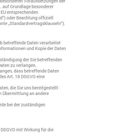
er besonderen Voraussetzungen der
.B. auf Grundlage besonderer
er EU entsprechenden
d“) oder Beachtung offiziell
nnte „Standardvertragsklauseln“).
b betreffende Daten verarbeitet
Informationen und Kopie der Daten
ständigung der Sie betreffenden
Daten zu verlangen.
angen, dass betreffende Daten
des Art. 18 DSGVO eine
ten, die Sie uns bereitgestellt
n Übermittlung an andere
rde bei der zuständigen
 3 DSGVO mit Wirkung für die