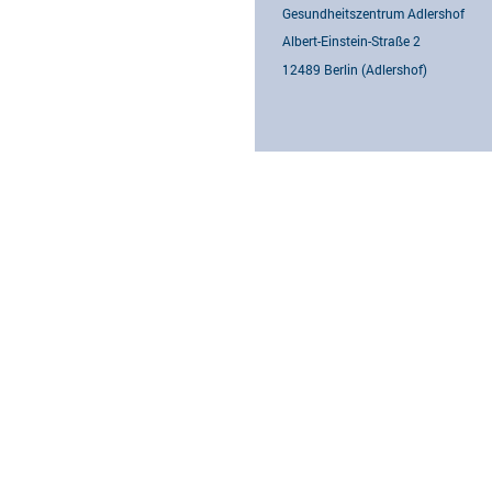
Gesundheitszentrum Adlershof
Albert-Einstein-Straße 2
12489 Berlin (Adlershof)