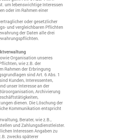
st. um lebenswichtige Interessen
zen oder im Rahmen einer
ertraglicher oder gesetzlicher
s- und vergleichbaren Pflichten
bewahrung der Daten alle drei
bewahrungspflichten.
aktverwaltung
owie Organisation unseres
lichten, wie z.B. der
r im Rahmen der Erbringung
gsgrundlagen sind Art. 6 Abs. 1
 sind Kunden, Interessenten,
nd unser Interesse an der
 Büroorganisation, Archivierung
eschäftstätigkeiten,
ungen dienen. Die Löschung der
gliche Kommunikation entspricht
waltung, Berater, wie z.B.,
tellen und Zahlungsdienstleister.
tlichen Interessen Angaben zu
z.B. zwecks späterer